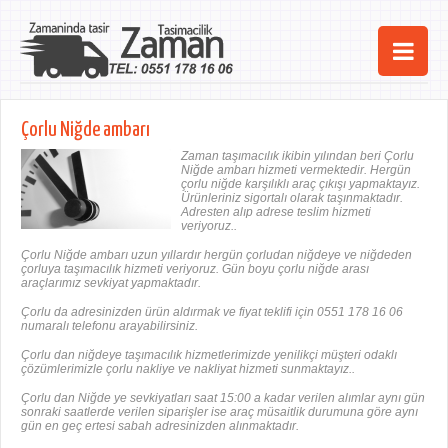
Ana Sayfa
Çorlu Niğde ambarı
Şehirler
Zaman taşımacılık ikibin yılından beri Çorlu
Niğde ambarı hizmeti vermektedir. Hergün
çorlu niğde karşılıklı araç çıkışı yapmaktayız.
Hizmetlerimiz
Ürünleriniz sigortalı olarak taşınmaktadır.
Adresten alıp adrese teslim hizmeti
veriyoruz..
Kurumsal
Çorlu Niğde ambarı uzun yıllardır hergün çorludan niğdeye ve niğdeden
çorluya taşımacılık hizmeti veriyoruz. Gün boyu çorlu niğde arası
iletişim
araçlarımız sevkiyat yapmaktadır.
Çorlu da adresinizden ürün aldırmak ve fiyat teklifi için 0551 178 16 06
numaralı telefonu arayabilirsiniz.
Çorlu dan niğdeye taşımacılık hizmetlerimizde yenilikçi müşteri odaklı
çözümlerimizle çorlu nakliye ve nakliyat hizmeti sunmaktayız..
Çorlu dan Niğde ye sevkiyatları saat 15:00 a kadar verilen alımlar aynı gün
sonraki saatlerde verilen siparişler ise araç müsaitlik durumuna göre aynı
gün en geç ertesi sabah adresinizden alınmaktadır.