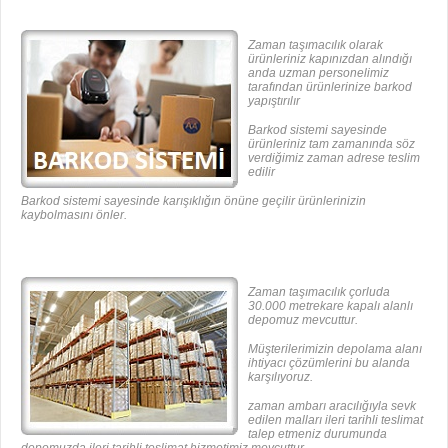
Zaman taşımacılık olarak
ürünleriniz kapınızdan alındığı
anda uzman personelimiz
tarafından ürünlerinize barkod
yapıştırılır
Barkod sistemi sayesinde
ürünleriniz tam zamanında söz
verdiğimiz zaman adrese teslim
edilir
Barkod sistemi sayesinde karışıklığın önüne geçilir ürünlerinizin
kaybolmasını önler.
Zaman taşımacılık çorluda
30.000 metrekare kapalı alanlı
depomuz mevcuttur.
Müşterilerimizin depolama alanı
ihtiyacı çözümlerini bu alanda
karşılıyoruz.
zaman ambarı aracılığıyla sevk
edilen malları ileri tarihli teslimat
talep etmeniz durumunda
depomuzda ileri tarihli teslimat hizmetimiz mevcuttur.