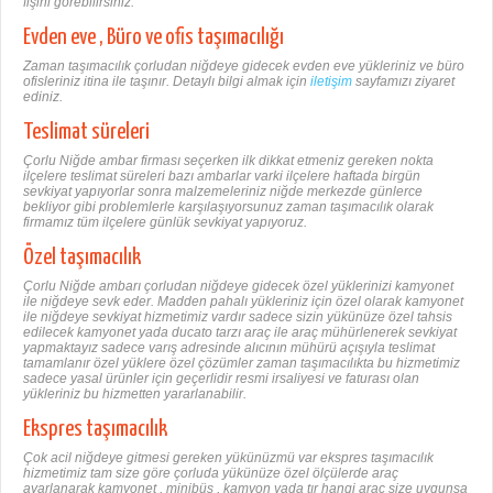
fişini görebilirsiniz.
Evden eve , Büro ve ofis taşımacılığı
Zaman taşımacılık çorludan niğdeye gidecek evden eve yükleriniz ve büro
ofisleriniz itina ile taşınır. Detaylı bilgi almak için
iletişim
sayfamızı ziyaret
ediniz.
Teslimat süreleri
Çorlu Niğde ambar firması seçerken ilk dikkat etmeniz gereken nokta
ilçelere teslimat süreleri bazı ambarlar varki ilçelere haftada birgün
sevkiyat yapıyorlar sonra malzemeleriniz niğde merkezde günlerce
bekliyor gibi problemlerle karşılaşıyorsunuz zaman taşımacılık olarak
firmamız tüm ilçelere günlük sevkiyat yapıyoruz.
Özel taşımacılık
Çorlu Niğde ambarı çorludan niğdeye gidecek özel yüklerinizi kamyonet
ile niğdeye sevk eder. Madden pahalı yükleriniz için özel olarak kamyonet
ile niğdeye sevkiyat hizmetimiz vardır sadece sizin yükünüze özel tahsis
edilecek kamyonet yada ducato tarzı araç ile araç mühürlenerek sevkiyat
yapmaktayız sadece varış adresinde alıcının mühürü açışıyla teslimat
tamamlanır özel yüklere özel çözümler zaman taşımacılıkta bu hizmetimiz
sadece yasal ürünler için geçerlidir resmi irsaliyesi ve faturası olan
yükleriniz bu hizmetten yararlanabilir.
Ekspres taşımacılık
Çok acil niğdeye gitmesi gereken yükünüzmü var ekspres taşımacılık
hizmetimiz tam size göre çorluda yükünüze özel ölçülerde araç
ayarlanarak kamyonet , minibüs , kamyon yada tır hangi araç size uygunsa