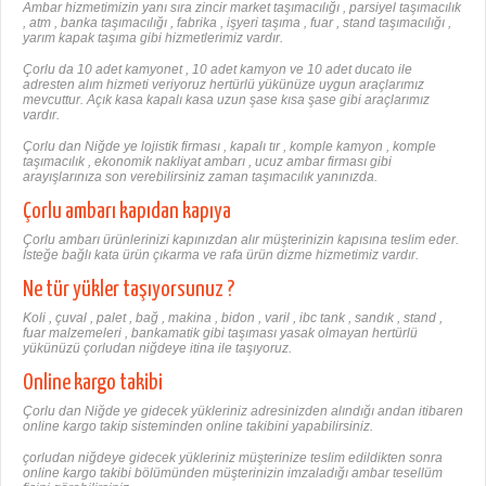
Ambar hizmetimizin yanı sıra zincir market taşımacılığı , parsiyel taşımacılık
, atm , banka taşımacılığı , fabrika , işyeri taşıma , fuar , stand taşımacılığı ,
yarım kapak taşıma gibi hizmetlerimiz vardır.
Çorlu da 10 adet kamyonet , 10 adet kamyon ve 10 adet ducato ile
adresten alım hizmeti veriyoruz hertürlü yükünüze uygun araçlarımız
mevcuttur. Açık kasa kapalı kasa uzun şase kısa şase gibi araçlarımız
vardır.
Çorlu dan Niğde ye lojistik firması , kapalı tır , komple kamyon , komple
taşımacılık , ekonomik nakliyat ambarı , ucuz ambar firması gibi
arayışlarınıza son verebilirsiniz zaman taşımacılık yanınızda.
Çorlu ambarı kapıdan kapıya
Çorlu ambarı ürünlerinizi kapınızdan alır müşterinizin kapısına teslim eder.
İsteğe bağlı kata ürün çıkarma ve rafa ürün dizme hizmetimiz vardır.
Ne tür yükler taşıyorsunuz ?
Koli , çuval , palet , bağ , makina , bidon , varil , ibc tank , sandık , stand ,
fuar malzemeleri , bankamatik gibi taşıması yasak olmayan hertürlü
yükünüzü çorludan niğdeye itina ile taşıyoruz.
Online kargo takibi
Çorlu dan Niğde ye gidecek yükleriniz adresinizden alındığı andan itibaren
online kargo takip sisteminden online takibini yapabilirsiniz.
çorludan niğdeye gidecek yükleriniz müşterinize teslim edildikten sonra
online kargo takibi bölümünden müşterinizin imzaladığı ambar tesellüm