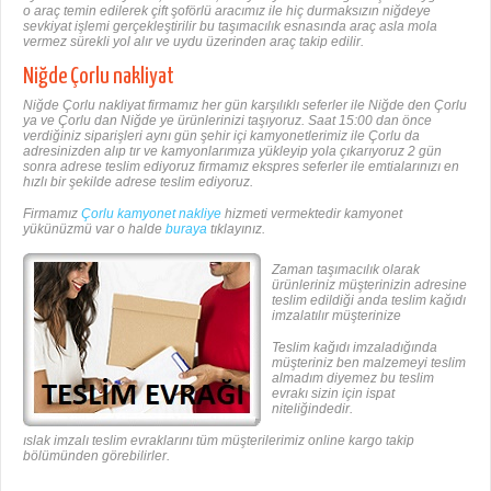
o araç temin edilerek çift şoförlü aracımız ile hiç durmaksızın niğdeye
sevkiyat işlemi gerçekleştirilir bu taşımacılık esnasında araç asla mola
vermez sürekli yol alır ve uydu üzerinden araç takip edilir.
Niğde Çorlu nakliyat
Niğde Çorlu nakliyat firmamız her gün karşılıklı seferler ile Niğde den Çorlu
ya ve Çorlu dan Niğde ye ürünlerinizi taşıyoruz. Saat 15:00 dan önce
verdiğiniz siparişleri aynı gün şehir içi kamyonetlerimiz ile Çorlu da
adresinizden alıp tır ve kamyonlarımıza yükleyip yola çıkarıyoruz 2 gün
sonra adrese teslim ediyoruz firmamız ekspres seferler ile emtialarınızı en
hızlı bir şekilde adrese teslim ediyoruz.
Firmamız
Çorlu kamyonet nakliye
hizmeti vermektedir kamyonet
yükünüzmü var o halde
buraya
tıklayınız.
Zaman taşımacılık olarak
ürünleriniz müşterinizin adresine
teslim edildiği anda teslim kağıdı
imzalatılır müşterinize
Teslim kağıdı imzaladığında
müşteriniz ben malzemeyi teslim
almadım diyemez bu teslim
evrakı sizin için ispat
niteliğindedir.
ıslak imzalı teslim evraklarını tüm müşterilerimiz online kargo takip
bölümünden görebilirler.