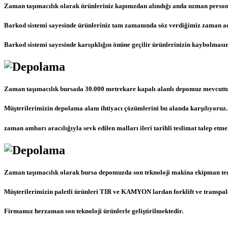
Zaman taşımacılık olarak ürünleriniz kapınızdan alındığı anda uzman persone
Barkod sistemi sayesinde ürünleriniz tam zamanında söz verdiğimiz zaman adr
Barkod sistemi sayesinde karışıklığın önüne geçilir ürünlerinizin kaybolmasın
Zaman taşımacılık bursada 30.000 metrekare kapalı alanlı depomuz mevcuttu
Müşterilerimizin depolama alanı ihtiyacı çözümlerini bu alanda karşılıyoruz.
zaman ambarı aracılığıyla sevk edilen malları ileri tarihli teslimat talep et
Zaman taşımacılık olarak bursa depomuzda son teknoloji makina ekipman teç
Müşterilerimizin paletli ürünleri TIR ve KAMYON lardan forklift ve transpale
Firmamız herzaman son teknoloji ürünlerle geliştirilmektedir.