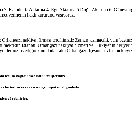
Karadeniz Aktarma 4. Ege Aktarma 5 Doğu Aktarma 6. Güneydoğu A
hizmet vermenin haklı gururunu yaşıyoruz.
Orhangazi nakliyat firması tercihinizde Zaman taşımacılık yanı başınızd
ilmektedir. İstanbul Orhangazi nakliyat hizmeti ve Türkiyenin her yeri
klerinizi istediğiniz noktadan alıp Orhangazi ilçesine sevk etmektey
da teslim kağıdı imzalatılır müşterinize
u teslim evrakı sizin için ispat niteliğindedir.
den görebilirler.