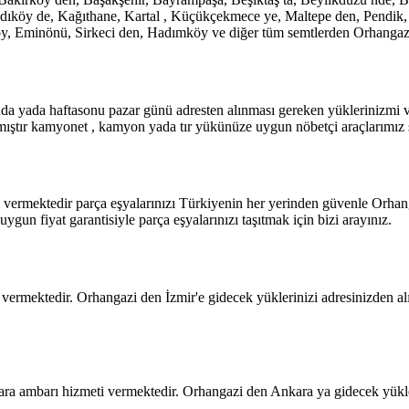
köy de, Kağıthane, Kartal , Küçükçekmece ye, Maltepe den, Pendik, San
öy, Eminönü, Sirkeci den, Hadımköy ve diğer tüm semtlerden Orhangazi 
ışında yada haftasonu pazar günü adresten alınması gereken yüklerinizm
mıştır kamyonet , kamyon yada tır yükünüze uygun nöbetçi araçlarımız sür
 vermektedir parça eşyalarınızı Türkiyenin her yerinden güvenle Orhang
uygun fiyat garantisiyle parça eşyalarınızı taşıtmak için bizi arayınız.
ermektedir. Orhangazi den İzmir'e gidecek yüklerinizi adresinizden alıp
ra ambarı hizmeti vermektedir. Orhangazi den Ankara ya gidecek yükler