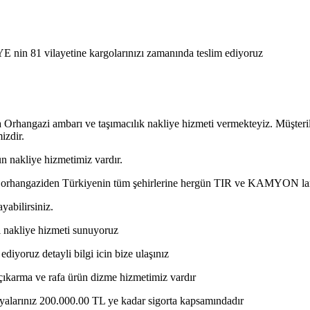
E nin 81 vilayetine kargolarınızı zamanında teslim ediyoruz
 Orhangazi ambarı ve taşımacılık nakliye hizmeti vermekteyiz. Müşteril
izdir.
n nakliye hizmetimiz vardır.
sa orhangaziden Türkiyenin tüm şehirlerine hergün TIR ve KAMYON lar
yabilirsiniz.
ası nakliye hizmeti sunuyoruz
diyoruz detayli bilgi icin bize ulaşınız
a çıkarma ve rafa ürün dizme hizmetimiz vardır
 eşyalarınız 200.000.00 TL ye kadar sigorta kapsamındadır