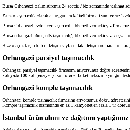
Bursa Orhangazi teslim süremiz 24 saattir. / biz zamanında teslimat sö
Zaman taşımacılık olarak en uygun en kaliteli hizmeti sunuyoruz bizde
Bursa Orhangazi evden eve taşımacılık hizmeti vermekteyiz firmamız ev
Bursa orhangazi büro , ofis taşımacılığı hizmeti vermekteyiz. / eşyala
Bize ulaşmak için lütfen iletişim sayfasındaki iletişim numaralarını ar
Orhangazi parsiyel taşımacılık
Orhangazi parsiyel taşımacılık firmasımı arıyorsunuz doğru adrestesin
koli yada 100 koli parsiyel yükünüz adet farketmeksizin aynı gün tesl
Orhangazi komple taşımacılık
Orhangazi komple taşımacılık firmasımı arıyorsunuz doğru adrestesini
Komple taşımacılık hizmetinde en az 1 kamyonet en fazla 1 tır doldur
İstanbul ürün alımı ve dağıtımı yaptığımız 
Adalar, Arnavutköy, Ataşehir, Avcılar dan, Bağcılar, Bahçelievler 