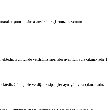
lanarak taşınmaktadır. asansörlü araçlarımız mevcuttur
mektedir. Gün içinde verdiğiniz siparişler aynı gün yola çıkmaktadır 1
ktedir. Gün içinde verdiğiniz siparişler aynı gün yola çıkmaktadır.
e, Beyoğlu, Büyükçekmece, Beykoz da, Çatalca dan, Çekmeköy,