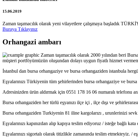
15.06.2019
Zaman taşımacılık olarak yeni vilayetlere çalışmaya başladık TÜRKİY
Buraya Tıklayınız
Orhangazi ambarı
Zaman taşımacılık olarak 2000 yılından beri Bursa
müşteri portföyümüzün oluşundan dolayı uygun fiyatlı hizmet vermem
İstanbul dan bursa orhangaziye ve bursa orhangaziden istanbula hergü
Eşyalarınızı Türkiyenin tüm şehirlerinden bursa orhangaziye ve bur
Adresinizden ürün aldırmak için 0551 178 16 06 numaralı telefonu ara
Bursa orhangaziden her türlü eşyanızı ilçe içi , ilçe dışı ve şehirlerar
Bursa orhangaziden Turkiyenin 81 iline kargolarızı , urunlerinizi sevk e
Eşyalarınızı kapınızdan alıp kapıya teslim ediyoruz / isteğe bağlı kat
Eşyalarınızı sigortalı olarak titizlikle zamanında teslim etmekteyiz. /