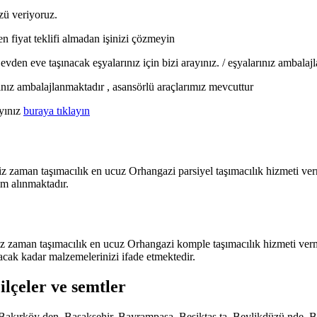
zü veriyoruz.
n fiyat teklifi almadan işinizi çözmeyin
den eve taşınacak eşyalarınız için bizi arayınız. / eşyalarınız ambalaj
rınız ambalajlanmaktadır , asansörlü araçlarımız mevcuttur
ayınız
buraya tıklayın
iz zaman taşımacılık en ucuz Orhangazi parsiyel taşımacılık hizmeti ver
im alınmaktadır.
z zaman taşımacılık en ucuz Orhangazi komple taşımacılık hizmeti verme
acak kadar malzemelerinizi ifade etmektedir.
ilçeler ve semtler
de, Bakırköy den, Başakşehir, Bayrampaşa, Beşiktaş ta, Beylikdüzü nd