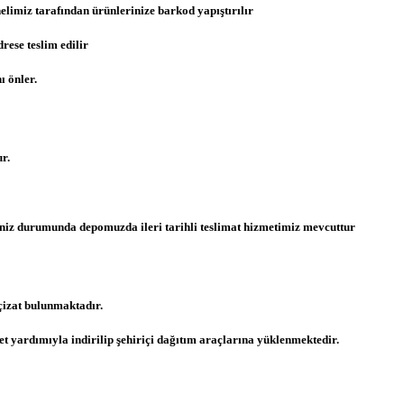
limiz tarafından ürünlerinize barkod yapıştırılır
ese teslim edilir
ı önler.
r.
meniz durumunda depomuzda ileri tarihli teslimat hizmetimiz mevcuttur
izat bulunmaktadır.
t yardımıyla indirilip şehiriçi dağıtım araçlarına yüklenmektedir.