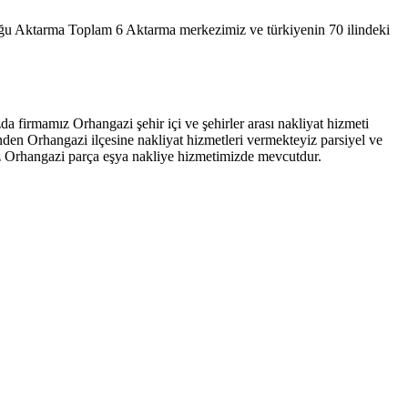
ktarma Toplam 6 Aktarma merkezimiz ve türkiyenin 70 ilindeki
a firmamız Orhangazi şehir içi ve şehirler arası nakliyat hizmeti
nden Orhangazi ilçesine nakliyat hizmetleri vermekteyiz parsiyel ve
iz Orhangazi parça eşya nakliye hizmetimizde mevcutdur.