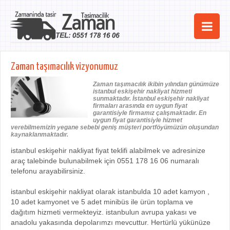
Ana Sayfa
Zaman taşımacılık vizyonumuz
Şehirler
Zaman taşımacılık ikibin yılından günümüze
istanbul eskişehir nakliyat hizmeti
Hizmetlerimiz
sunmaktadır. İstanbul eskişehir nakliyat
firmaları arasında en uygun fiyat
garantisiyle firmamız çalışmaktadır. En
Kurumsal
uygun fiyat garantisiyle hizmet
verebilmemizin yegane sebebi geniş müşteri portföyümüzün oluşundan
kaynaklanmaktadır.
iletişim
istanbul eskişehir nakliyat fiyat teklifi alabilmek ve adresinize
araç talebinde bulunabilmek için 0551 178 16 06 numaralı
telefonu arayabilirsiniz.
istanbul eskişehir nakliyat olarak istanbulda 10 adet kamyon ,
10 adet kamyonet ve 5 adet minibüs ile ürün toplama ve
dağıtım hizmeti vermekteyiz. istanbulun avrupa yakası ve
anadolu yakasında depolarımzı mevcuttur. Hertürlü yükünüze