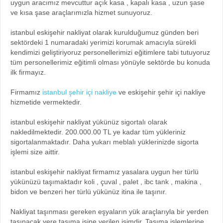
uygun aracımız mevcuttur açık kasa , kapalı kasa , uzun şase
ve kısa şase araçlarımızla hizmet sunuyoruz.
istanbul eskişehir nakliyat olarak kurulduğumuz günden beri
sektördeki 1 numaradaki yerimizi korumak amacıyla sürekli
kendimizi geliştiriyoruz personellerimizi eğitimlere tabi tutuyoruz
tüm personellerimiz eğitimli olması yönüyle sektörde bu konuda
ilk firmayız.
Firmamız
istanbul şehir içi nakliye
ve eskişehir şehir içi nakliye
hizmetide vermektedir.
istanbul eskişehir nakliyat yükünüz sigortalı olarak
nakledilmektedir. 200.000.00 TL ye kadar tüm yükleriniz
sigortalanmaktadır. Daha yukarı meblalı yüklerinizde sigorta
işlemi size aittir.
istanbul eskişehir nakliyat firmamız yasalara uygun her türlü
yükünüzü taşımaktadır koli , çuval , palet , ibc tank , makina ,
bidon ve benzeri her türlü yükünüz itina ile taşınır.
Nakliyat taşınması gereken eşyaların yük araçlarıyla bir yerden
taşınacak yere taşıma işine verilen isimdir. Taşıma işlemlerine