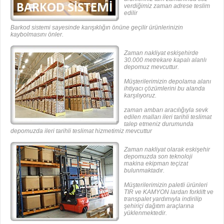
verdiğimiz zaman adrese teslim
edilir
Barkod sistemi sayesinde karışıklığın önüne geçilir ürünlerinizin
kaybolmasını önler.
Zaman nakliyat eskişehirde
30.000 metrekare kapalı alanlı
depomuz mevcuttur.
Müşterilerimizin depolama alanı
ihtiyacı çözümlerini bu alanda
karşılıyoruz.
zaman ambarı aracılığıyla sevk
edilen malları ileri tarihli teslimat
talep etmeniz durumunda
depomuzda ileri tarihli teslimat hizmetimiz mevcuttur
Zaman nakliyat olarak eskişehir
depomuzda son teknoloji
makina ekipman teçizat
bulunmaktadır.
Müşterilerimizin paletli ürünleri
TIR ve KAMYON lardan forklift ve
transpalet yardımıyla indirilip
şehiriçi dağıtım araçlarına
yüklenmektedir.