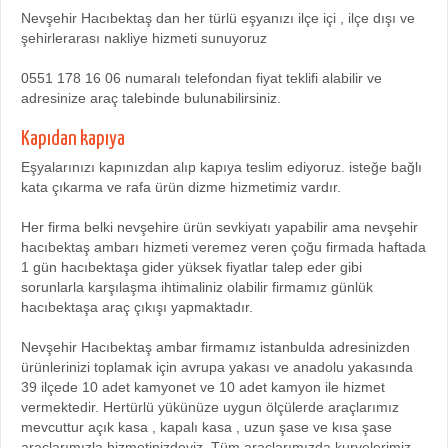
Nevşehir Hacıbektaş dan her türlü eşyanızı ilçe içi , ilçe dışı ve
şehirlerarası nakliye hizmeti sunuyoruz
0551 178 16 06 numaralı telefondan fiyat teklifi alabilir ve
adresinize araç talebinde bulunabilirsiniz.
Kapıdan kapıya
Eşyalarınızı kapınızdan alıp kapıya teslim ediyoruz. isteğe bağlı
kata çıkarma ve rafa ürün dizme hizmetimiz vardır.
Her firma belki nevşehire ürün sevkiyatı yapabilir ama nevşehir
hacıbektaş ambarı hizmeti veremez veren çoğu firmada haftada
1 gün hacıbektaşa gider yüksek fiyatlar talep eder gibi
sorunlarla karşılaşma ihtimaliniz olabilir firmamız günlük
hacıbektaşa araç çıkışı yapmaktadır.
Nevşehir Hacıbektaş ambar firmamız istanbulda adresinizden
ürünlerinizi toplamak için avrupa yakası ve anadolu yakasında
39 ilçede 10 adet kamyonet ve 10 adet kamyon ile hizmet
vermektedir. Hertürlü yükünüze uygun ölçülerde araçlarımız
mevcuttur açık kasa , kapalı kasa , uzun şase ve kısa şase
araçlarımızla hizmetinizdeyiz. Tüm araçlarımızda kuryelerimiz