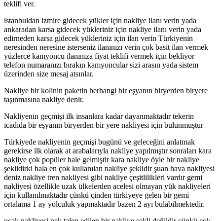
teklifi ver.
istanbuldan izmire gidecek yükler için nakliye ilanı verin yada
ankaradan karsa gidecek yükleriniz için nakliye ilanı verin yada
edirneden karsa gidecek yükleriniz için ilan verin Türkiyenin
neresinden neresine isterseniz ilanınızı verin çok basit ilan vermek
yüzlerce kamyoncu ilanınıza fiyat teklifi vermek için bekliyor
telefon numaranızı bırakın kamyoncular sizi arasın yada sistem
üzerinden size mesaj atsınlar.
Nakliye bir kolinin paketin herhangi bir eşyanın biryerden biryere
taşınmasına nakliye denir.
Nakliyenin geçmişi ilk insanlara kadar dayanmaktadır tekerin
icadıda bir eşyanın biryerden bir yere nakliyesi için bulunmuştur
Türkiyede nakliyenin geçmişi bugünü ve geleceğini anlatmak
gerekirse ilk olarak at arabalarıyla nakliye yapılmıştır sonraları kara
nakliye çok popüler hale gelmiştir kara nakliye öyle bir nakliye
şeklidirki hala en çok kullanılan nakliye şeklidir şuan hava nakliyesi
deniz nakliye tren nakliyesi gibi nakliye çeşitlilikleri vardır gemi
nakliyesi özellikle uzak ülkelerden acelesi olmayan yük nakliyeleri
için kullanılmaktadır çünkü çinden türkiyeye gelen bir gemi
ortalama 1 ay yolculuk yapmaktadır bazen 2 ayı bulabilmektedir.
uçak nakliyesi pek talep edilen bir nakliye şekli değildir çünkü çok