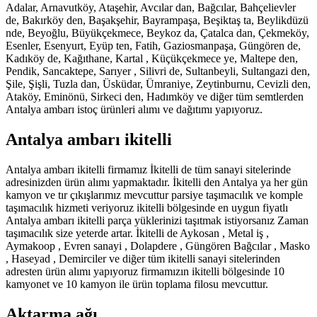
Adalar, Arnavutköy, Ataşehir, Avcılar dan, Bağcılar, Bahçelievler
de, Bakırköy den, Başakşehir, Bayrampaşa, Beşiktaş ta, Beylikdüzü
nde, Beyoğlu, Büyükçekmece, Beykoz da, Çatalca dan, Çekmeköy,
Esenler, Esenyurt, Eyüp ten, Fatih, Gaziosmanpaşa, Güngören de,
Kadıköy de, Kağıthane, Kartal , Küçükçekmece ye, Maltepe den,
Pendik, Sancaktepe, Sarıyer , Silivri de, Sultanbeyli, Sultangazi den,
Şile, Şişli, Tuzla dan, Üsküdar, Ümraniye, Zeytinburnu, Cevizli den,
Ataköy, Eminönü, Sirkeci den, Hadımköy ve diğer tüm semtlerden
Antalya ambarı istoç ürünleri alımı ve dağıtımı yapıyoruz.
Antalya ambarı ikitelli
Antalya ambarı ikitelli firmamız İkitelli de tüm sanayi sitelerinde
adresinizden ürün alımı yapmaktadır. İkitelli den Antalya ya her gün
kamyon ve tır çıkışlarımız mevcuttur parsiye taşımacılık ve komple
taşımacılık hizmeti veriyoruz ikitelli bölgesinde en uygun fiyatlı
Antalya ambarı ikitelli parça yüklerinizi taşıtmak istiyorsanız Zaman
taşımacılık size yeterde artar. İkitelli de Aykosan , Metal iş ,
Aymakoop , Evren sanayi , Dolapdere , Güngören Bağcılar , Masko
, Haseyad , Demirciler ve diğer tüm ikitelli sanayi sitelerinden
adresten ürün alımı yapıyoruz firmamızın ikitelli bölgesinde 10
kamyonet ve 10 kamyon ile ürün toplama filosu mevcuttur.
Aktarma ağı