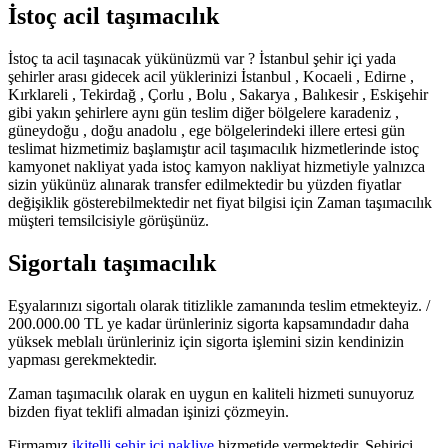
İstoç acil taşımacılık
İstoç ta acil taşınacak yükünüzmü var ? İstanbul şehir içi yada
şehirler arası gidecek acil yüklerinizi İstanbul , Kocaeli , Edirne ,
Kırklareli , Tekirdağ , Çorlu , Bolu , Sakarya , Balıkesir , Eskişehir
gibi yakın şehirlere aynı gün teslim diğer bölgelere karadeniz ,
güneydoğu , doğu anadolu , ege bölgelerindeki illere ertesi gün
teslimat hizmetimiz başlamıştır acil taşımacılık hizmetlerinde istoç
kamyonet nakliyat yada istoç kamyon nakliyat hizmetiyle yalnızca
sizin yükünüz alınarak transfer edilmektedir bu yüzden fiyatlar
değişiklik gösterebilmektedir net fiyat bilgisi için Zaman taşımacılık
müşteri temsilcisiyle görüşünüz.
Sigortalı taşımacılık
Eşyalarınızı sigortalı olarak titizlikle zamanında teslim etmekteyiz. /
200.000.00 TL ye kadar ürünleriniz sigorta kapsamındadır daha
yüksek meblalı ürünleriniz için sigorta işlemini sizin kendinizin
yapması gerekmektedir.
Zaman taşımacılık olarak en uygun en kaliteli hizmeti sunuyoruz
bizden fiyat teklifi almadan işinizi çözmeyin.
Firmamız
ikitelli şehir içi nakliye
hizmetide vermektedir. Şehiriçi