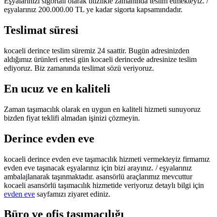
Eşyalarınızı sigortalı olarak titizlikle zamanında teslim etmekteyiz. /
eşyalarınız 200.000.00 TL ye kadar sigorta kapsamındadır.
Teslimat süresi
kocaeli derince teslim süremiz 24 saattir. Bugün adresinizden
aldığımız ürünleri ertesi gün kocaeli derincede adresinize teslim
ediyoruz. Biz zamanında teslimat sözü veriyoruz.
En ucuz ve en kaliteli
Zaman taşımacılık olarak en uygun en kaliteli hizmeti sunuyoruz
bizden fiyat teklifi almadan işinizi çözmeyin.
Derince evden eve
kocaeli derince evden eve taşımacılık hizmeti vermekteyiz firmamız
evden eve taşınacak eşyalarınız için bizi arayınız. / eşyalarınız
ambalajlanarak taşınmaktadır. asansörlü araçlarımız mevcuttur
kocaeli asansörlü taşımacılık hizmetide veriyoruz detaylı bilgi için
evden eve
sayfamızı ziyaret ediniz.
Büro ve ofis taşımacılığı