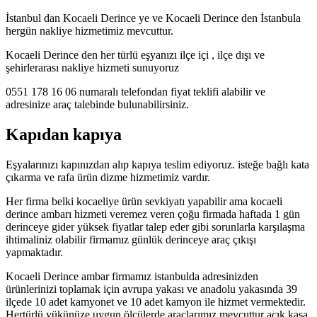
İstanbul dan Kocaeli Derince ye ve Kocaeli Derince den İstanbula
hergün nakliye hizmetimiz mevcuttur.
Kocaeli Derince den her türlü eşyanızı ilçe içi , ilçe dışı ve
şehirlerarası nakliye hizmeti sunuyoruz
0551 178 16 06 numaralı telefondan fiyat teklifi alabilir ve
adresinize araç talebinde bulunabilirsiniz.
Kapıdan kapıya
Eşyalarınızı kapınızdan alıp kapıya teslim ediyoruz. isteğe bağlı kata
çıkarma ve rafa ürün dizme hizmetimiz vardır.
Her firma belki kocaeliye ürün sevkiyatı yapabilir ama kocaeli
derince ambarı hizmeti veremez veren çoğu firmada haftada 1 gün
derinceye gider yüksek fiyatlar talep eder gibi sorunlarla karşılaşma
ihtimaliniz olabilir firmamız günlük derinceye araç çıkışı
yapmaktadır.
Kocaeli Derince ambar firmamız istanbulda adresinizden
ürünlerinizi toplamak için avrupa yakası ve anadolu yakasında 39
ilçede 10 adet kamyonet ve 10 adet kamyon ile hizmet vermektedir.
Hertürlü yükünüze uygun ölçülerde araçlarımız mevcuttur açık kasa