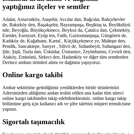
yaptığımız ilçeler ve semtler
Adalar, Arnavutköy, Ataşehir, Avcılar dan, Bağcılar, Bahçelievler
de, Bakırköy den, Başakşehir, Bayrampaşa, Beşiktaş ta, Beylikdüzü
nde, Beyoğlu, Büyükçekmece, Beykoz da, Çatalca dan, Çekmeköy,
Esenler, Esenyurt, Eyüp ten, Fatih, Gaziosmanpaşa, Güngören de,
Kadıköy de, Kağıthane, Kartal , Küçükçekmece ye, Maltepe den,
Pendik, Sancaktepe, Sarıyer , Silivri de, Sultanbeyli, Sultangazi den,
Şile, Şişli, Tuzla dan, Üsküdar, Ümraniye, Zeytinburnu, Cevizli den,
Ataköy, Eminönü, Sirkeci den, Hadımköy ve diğer tüm semtlerden
Derince ambarı ürünleri alımı ve dağıtımı yapıyoruz.
Online kargo takibi
Ambar sektörüne getirdiğimiz yeniliklerden biride ürünlerinizi
Adresinizden aldığımız andan teslim edilen ana kadar tüm süreci
online kargo takibinden takip edebilmektesiniz. online kargo takip
bölümüne giriş için kullanıcı adı ve şifre talebini müşteri temsilcisine
yapınız.
Sigortalı taşımacılık