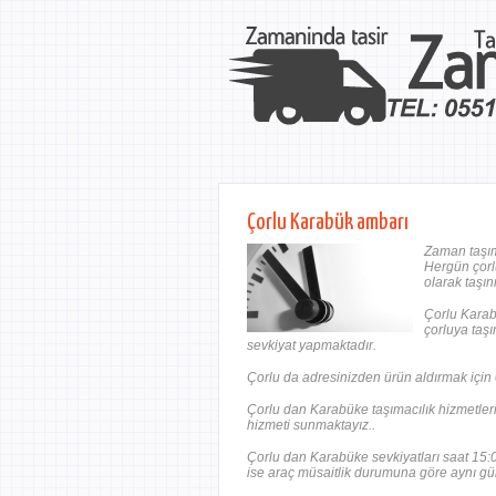
Çorlu Karabük ambarı
Zaman taşım
Hergün çorlu
olarak taşın
Çorlu Karab
çorluya taşı
sevkiyat yapmaktadır.
Çorlu da adresinizden ürün aldırmak için 
Çorlu dan Karabüke taşımacılık hizmetleri
hizmeti sunmaktayız..
Çorlu dan Karabüke sevkiyatları saat 15:00
ise araç müsaitlik durumuna göre aynı gü