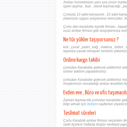
Ambar hizmetimizin yanı sıra zincir market t
işyeri taşıma , fuar , stand taşımacılığı , 
Çorluda 10 adet kamyonet , 10 adet kamyo
yükünüze uygun araçlarımız mevcuttur. Açı
Çorlu dan karabüke lojistik firması , kapa
ucuz ambar firması gibi arayışlarınıza son
Ne tür yükler taşıyorsunuz ?
koli , çuval , palet , bağ , makina , bidon ,
taşıması yasak olmayan hertürlü yükünüzü 
Online kargo takibi
çorludan Karabüke gidecek yükleriniz adr
online takibini yapabilirsiniz.
çorludan Karabüke gidecek yükleriniz müş
müşterinizin imzaladığı ambar tesellüm fişi
Evden eve , Büro ve ofis taşımacılı
Zaman taşımacılık çorludan karabüke gidece
bilgi almak için
iletişim
sayfamızı ziyaret e
Teslimat süreleri
Çorlu Karabük ambar firması seçerken ilk 
varki ilçelere haftada birgün sevkiyat ya