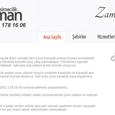
Zama
Şehirler
Hizmetler
Ana Sayfa
acılık ikibin yılından beri Çorlu Karabük ambarı hizmeti vermektedir.
 Karabük karşılıklı araç çıkışı yapmaktayız. Ürünleriniz sigortalı
maktadır. Adresten alıp adrese teslim hizmeti veriyoruz..
ük ambarı uzun yıllardır hergün çorludan Karabüke ve Karabük den
macılık hizmeti veriyoruz. Gün boyu çorlu karabük arası araçlarımız
0551 178 16 06 numaralı telefonu arayabilirsiniz.
mizde yenilikçi müşteri odaklı çözümlerimizle çorlu nakliye ve nakliyat
 a kadar verilen alımlar aynı gün sonraki saatlerde verilen siparişler
n en geç ertesi sabah adresinizden alınmaktadır.