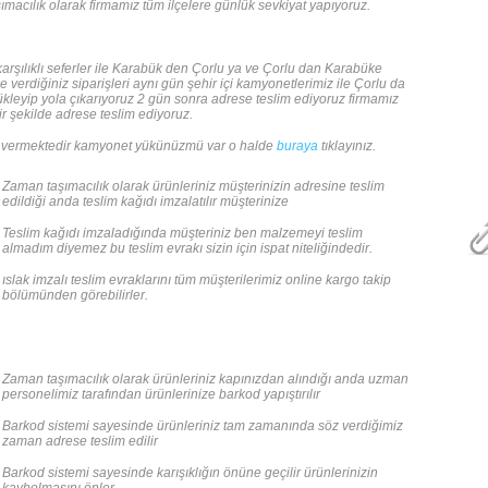
macılık olarak firmamız tüm ilçelere günlük sevkiyat yapıyoruz.
arşılıklı seferler ile Karabük den Çorlu ya ve Çorlu dan Karabüke
e verdiğiniz siparişleri aynı gün şehir içi kamyonetlerimiz ile Çorlu da
ükleyip yola çıkarıyoruz 2 gün sonra adrese teslim ediyoruz firmamız
bir şekilde adrese teslim ediyoruz.
 vermektedir kamyonet yükünüzmü var o halde
buraya
tıklayınız.
Zaman taşımacılık olarak ürünleriniz müşterinizin adresine teslim
edildiği anda teslim kağıdı imzalatılır müşterinize
Teslim kağıdı imzaladığında müşteriniz ben malzemeyi teslim
almadım diyemez bu teslim evrakı sizin için ispat niteliğindedir.
ıslak imzalı teslim evraklarını tüm müşterilerimiz online kargo takip
bölümünden görebilirler.
Zaman taşımacılık olarak ürünleriniz kapınızdan alındığı anda uzman
personelimiz tarafından ürünlerinize barkod yapıştırılır
Barkod sistemi sayesinde ürünleriniz tam zamanında söz verdiğimiz
zaman adrese teslim edilir
Barkod sistemi sayesinde karışıklığın önüne geçilir ürünlerinizin