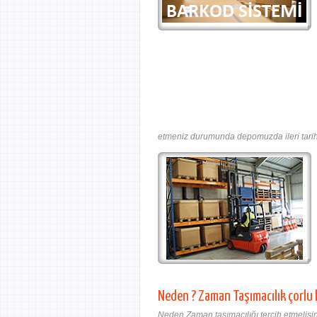
etmeniz durumunda depomuzda ileri tarihl
Neden ? Zaman Taşımacılık çorlu
Neden Zaman taşımacılığı tercih etmelisin