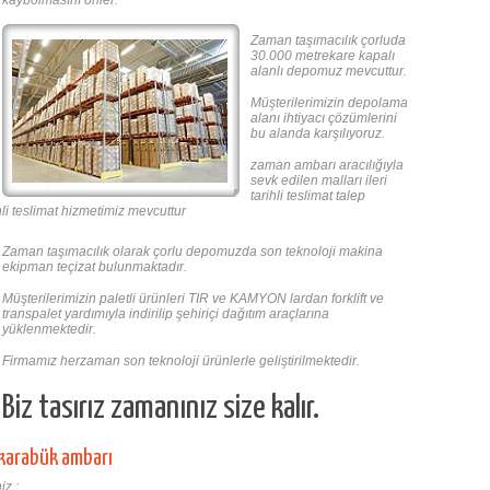
kaybolmasını önler.
Zaman taşımacılık çorluda
30.000 metrekare kapalı
alanlı depomuz mevcuttur.
Müşterilerimizin depolama
alanı ihtiyacı çözümlerini
bu alanda karşılıyoruz.
zaman ambarı aracılığıyla
sevk edilen malları ileri
tarihli teslimat talep
i teslimat hizmetimiz mevcuttur
Zaman taşımacılık olarak çorlu depomuzda son teknoloji makina
ekipman teçizat bulunmaktadır.
Müşterilerimizin paletli ürünleri TIR ve KAMYON lardan forklift ve
transpalet yardımıyla indirilip şehiriçi dağıtım araçlarına
yüklenmektedir.
Firmamız herzaman son teknoloji ürünlerle geliştirilmektedir.
Biz tasırız zamanınız size kalır.
 karabük ambarı
iz ;