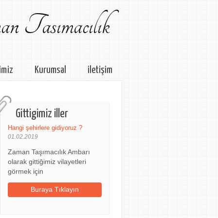
n Tasımacılık
imiz
Kurumsal
iletişim
Gittigimiz iller
Hangi şehirlere gidiyoruz ?
01.02.2019
Zaman Taşımacılık Ambarı
olarak gittiğimiz vilayetleri
görmek için
Buraya Tıklayın