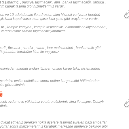
aşımacılığı , parsiyel taşımacılık , atm , banka taşımacılığı , fabrika ,
yarım kapak taşıma gibi hizmetlerimiz vardır.
n ve 10 adet ducato ile adresten alım hizmeti veriyoruz hertürlü
k kasa kapalı kasa uzun şase kısa şase gibi araçlarımız vardır.
lı tır , komple kamyon , komple taşımacılık , ekonomik nakliyat ambarı ,
 verebilirsiniz zaman taşımacılık yanınızda.
 varil , ibc tank , sandık , stand , fuar malzemeleri , bankamatik gibi
çorludan karabüke itina ile taşıyoruz.
esinizden alındığı andan itibaren online kargo takip sisteminden
terinize teslim edildikten sonra online kargo takibi bölümünden
ni görebilirsiniz.
ğı
k evden eve yükleriniz ve büro ofisleriniz itina ile taşınır. Detaylı
diniz.
dikkat etmeniz gereken nokta ilçelere teslimat süreleri bazı ambarlar
pıyorlar sonra malzemeleriniz karabük merkezde günlerce bekliyor gibi