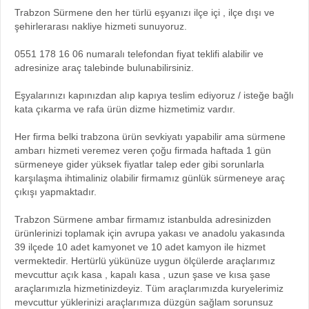
Trabzon Sürmene den her türlü eşyanızı ilçe içi , ilçe dışı ve
şehirlerarası nakliye hizmeti sunuyoruz.
0551 178 16 06 numaralı telefondan fiyat teklifi alabilir ve
adresinize araç talebinde bulunabilirsiniz.
Eşyalarınızı kapınızdan alıp kapıya teslim ediyoruz / isteğe bağlı
kata çıkarma ve rafa ürün dizme hizmetimiz vardır.
Her firma belki trabzona ürün sevkiyatı yapabilir ama sürmene
ambarı hizmeti veremez veren çoğu firmada haftada 1 gün
sürmeneye gider yüksek fiyatlar talep eder gibi sorunlarla
karşılaşma ihtimaliniz olabilir firmamız günlük sürmeneye araç
çıkışı yapmaktadır.
Trabzon Sürmene ambar firmamız istanbulda adresinizden
ürünlerinizi toplamak için avrupa yakası ve anadolu yakasında
39 ilçede 10 adet kamyonet ve 10 adet kamyon ile hizmet
vermektedir. Hertürlü yükünüze uygun ölçülerde araçlarımız
mevcuttur açık kasa , kapalı kasa , uzun şase ve kısa şase
araçlarımızla hizmetinizdeyiz. Tüm araçlarımızda kuryelerimiz
mevcuttur yüklerinizi araçlarımıza düzgün sağlam sorunsuz