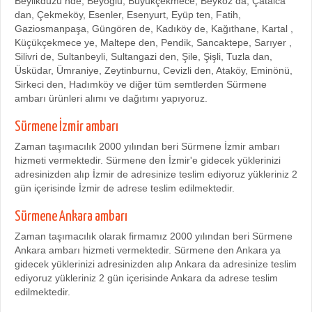
Beylikdüzü nde, Beyoğlu, Büyükçekmece, Beykoz da, Çatalca
dan, Çekmeköy, Esenler, Esenyurt, Eyüp ten, Fatih,
Gaziosmanpaşa, Güngören de, Kadıköy de, Kağıthane, Kartal ,
Küçükçekmece ye, Maltepe den, Pendik, Sancaktepe, Sarıyer ,
Silivri de, Sultanbeyli, Sultangazi den, Şile, Şişli, Tuzla dan,
Üsküdar, Ümraniye, Zeytinburnu, Cevizli den, Ataköy, Eminönü,
Sirkeci den, Hadımköy ve diğer tüm semtlerden Sürmene
ambarı ürünleri alımı ve dağıtımı yapıyoruz.
Sürmene İzmir ambarı
Zaman taşımacılık 2000 yılından beri Sürmene İzmir ambarı
hizmeti vermektedir. Sürmene den İzmir'e gidecek yüklerinizi
adresinizden alıp İzmir de adresinize teslim ediyoruz yükleriniz 2
gün içerisinde İzmir de adrese teslim edilmektedir.
Sürmene Ankara ambarı
Zaman taşımacılık olarak firmamız 2000 yılından beri Sürmene
Ankara ambarı hizmeti vermektedir. Sürmene den Ankara ya
gidecek yüklerinizi adresinizden alıp Ankara da adresinize teslim
ediyoruz yükleriniz 2 gün içerisinde Ankara da adrese teslim
edilmektedir.