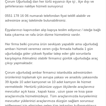
Çorum Uğurludağ dan her türlü eşyanızı ilçe içi , ilçe dışı ve
şehirlerarası nakliye hizmeti sunuyoruz
0551 178 16 06 numaralı telefondan fiyat teklifi alabilir ve
adresinize araç talebinde bulunabilirsiniz.
Eşyalarınızı kapınızdan alıp kapıya teslim ediyoruz / isteğe bağlı
kata çıkarma ve rafa ürün dizme hizmetimiz vardır.
Her firma belki çoruma ürün sevkiyatı yapabilir ama uğurludağ
ambarı hizmeti veremez veren çoğu firmada haftada 1 gün
uğurludağa gider yüksek fiyatlar talep eder gibi sorunlarla
karşılaşma ihtimaliniz olabilir firmamız günlük uğurludağa araç
çıkışı yapmaktadır.
Çorum uğurludağ ambar firmamız istanbulda adresinizden
ürünlerinizi toplamak için avrupa yakası ve anadolu yakasında
39 ilçede 10 adet kamyonet ve 10 adet kamyon ile hizmet
vermektedir. Hertürlü yükünüze uygun ölçülerde araçlarımız
mevcuttur açık kasa , kapalı kasa , uzun şase ve kısa şase
araçlarımızla hizmetinizdeyiz. Tüm araçlarımızda kuryelerimiz
mevcuttur yüklerinizi araçlarımıza düzgün sağlam sorunsuz
istiflenmesi için elimizden gelen tüm imkanları kullanmaktayız.