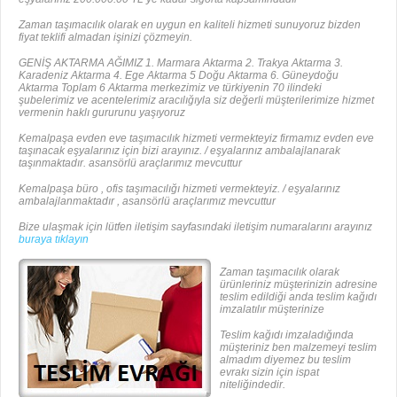
Zaman taşımacılık olarak en uygun en kaliteli hizmeti sunuyoruz bizden
fiyat teklifi almadan işinizi çözmeyin.
GENİŞ AKTARMA AĞIMIZ 1. Marmara Aktarma 2. Trakya Aktarma 3.
Karadeniz Aktarma 4. Ege Aktarma 5 Doğu Aktarma 6. Güneydoğu
Aktarma Toplam 6 Aktarma merkezimiz ve türkiyenin 70 ilindeki
şubelerimiz ve acentelerimiz aracılığıyla siz değerli müşterilerimize hizmet
vermenin haklı gururunu yaşıyoruz
Kemalpaşa evden eve taşımacılık hizmeti vermekteyiz firmamız evden eve
taşınacak eşyalarınız için bizi arayınız. / eşyalarınız ambalajlanarak
taşınmaktadır. asansörlü araçlarımız mevcuttur
Kemalpaşa büro , ofis taşımacılığı hizmeti vermekteyiz. / eşyalarınız
ambalajlanmaktadır , asansörlü araçlarımız mevcuttur
Bize ulaşmak için lütfen iletişim sayfasındaki iletişim numaralarını arayınız
buraya tıklayın
Zaman taşımacılık olarak
ürünleriniz müşterinizin adresine
teslim edildiği anda teslim kağıdı
imzalatılır müşterinize
Teslim kağıdı imzaladığında
müşteriniz ben malzemeyi teslim
almadım diyemez bu teslim
evrakı sizin için ispat
niteliğindedir.