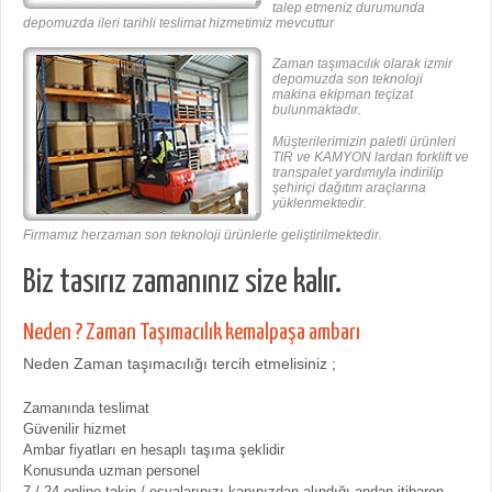
talep etmeniz durumunda
depomuzda ileri tarihli teslimat hizmetimiz mevcuttur
Zaman taşımacılık olarak izmir
depomuzda son teknoloji
makina ekipman teçizat
bulunmaktadır.
Müşterilerimizin paletli ürünleri
TIR ve KAMYON lardan forklift ve
transpalet yardımıyla indirilip
şehiriçi dağıtım araçlarına
yüklenmektedir.
Firmamız herzaman son teknoloji ürünlerle geliştirilmektedir.
Biz tasırız zamanınız size kalır.
Neden ? Zaman Taşımacılık kemalpaşa ambarı
Neden Zaman taşımacılığı tercih etmelisiniz ;
Zamanında teslimat
Güvenilir hizmet
Ambar fiyatları en hesaplı taşıma şeklidir
Konusunda uzman personel
7 / 24 online takip / eşyalarınızı kapınızdan alındığı andan itibaren