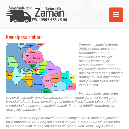
Ana Sayfa
Kemalpaşa ambarı
Şehirler
Zaman taşımacılık olarak
2000 yılından beri izmir
Kemalpaşa ambarı ,
Hizmetlerimiz
taşımacılık ve nakliye
hizmeti vermekteyiz.
Müşterilerimizin Zaman
Kurumsal
taşımacılığı seçmelerindeki
başlıca sebep geniş müşteri
portföyümüzün oluşundan
iletişim
dolayı uygun fiyatlı hizmet
vermemizdir.
Her firma belki izmir ürün
sevkiyatı yapabilir ama kemalpaşa ambarı hizmeti veremez veren çoğu
firmada haftada 1 gün kemalpaşaya gider yüksek fiyatlar talep eder gibi
sorunlarla karşılaşma ihtimaliniz olabilir firmamız günlük kemalpaşaya
araç çıkışı yapmaktadır.
İstanbul ve izmir depolarımızda 20 adet kamyon ve 20 adet kamyonet ile
ürün toplama ve ürün dağıtım hizmeti veriyoruz. istanbulun ve izmirin tüm
ilçelerinden alım ve dağıtım hizmeti veriyoruz. Açık kasa , kapalı kasa ,