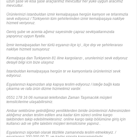
uzun şase ve kısa şase araçlarımız mevcuttur her yüke uygun aracımız
mevcuttur.
Ürünlerinizi istanbuldan izmir kemalpaşaya hergün kamyon ve tırlarımızla
sevk ediyoruz / Türkiyenin tüm şehirlerinden izmir kemalpaşaya nakliye
hizmeti veriyoruz.
Geniş şube ve acenta ağımız sayesinde çapraz sevkiyatlarınızıda
yapıyoruz uygun fiyatla.
İzmir kemalpaşadan her türlü eşyanızı ilçe içi , ilçe dışı ve şehirlerarası
nakliye hizmeti sunuyoruz
Kemalpaşa dan Turkiyenin 81 iline kargolarızı , urunlerinizi sevk ediyoruz
detayli bilgi icin bize ulaşınız
İstanbuldan kemalpaşaya hergün tır ve kamyonlarla ürünlerinizi sevk
ediyoruz.
Eşyalarınızı kapınızdan alıp kapıya teslim ediyoruz / isteğe bağlı kata
çıkarma ve rafa ürün dizme hizmetimiz vardır.
0551 178 16 06 numaralı telefondan Zaman Taşımacılık müşteri
temsilcilerine ulaşabilirsiniz.
Ambar sektörüne getirdiğimiz yeniliklerden biride ürünlerinizi Adresinizden
aldığımız andan teslim edilen ana kadar tüm süreci online kargo
takibinden takip edebilmektesiniz. online kargo takip bölümüne giriş için
kullanıcı adı ve şifre talebini müşteri temsilcisine yapınız..
Eşyalarınızı sigortalı olarak titizlikle zamanında teslim etmekteyiz. /
eşyalarınız 200.000.00 TL ye kadar sigorta kapsamındadır