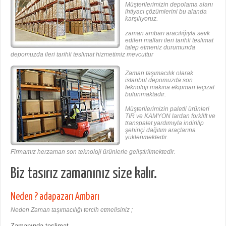
Müşterilerimizin depolama alanı
ihtiyacı çözümlerini bu alanda
karşılıyoruz.
zaman ambarı aracılığıyla sevk
edilen malları ileri tarihli teslimat
talep etmeniz durumunda
depomuzda ileri tarihli teslimat hizmetimiz mevcuttur
Zaman taşımacılık olarak
istanbul depomuzda son
teknoloji makina ekipman teçizat
bulunmaktadır.
Müşterilerimizin paletli ürünleri
TIR ve KAMYON lardan forklift ve
transpalet yardımıyla indirilip
şehiriçi dağıtım araçlarına
yüklenmektedir.
Firmamız herzaman son teknoloji ürünlerle geliştirilmektedir.
Biz tasırız zamanınız size kalır.
Neden ? adapazarı Ambarı
Neden Zaman taşımacılığı tercih etmelisiniz ;
Zamanında teslimat