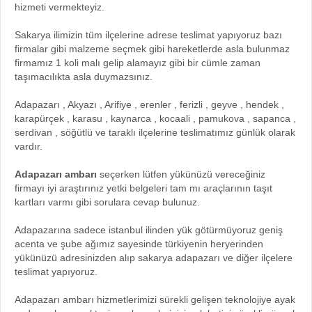
hizmeti vermekteyiz.
Sakarya ilimizin tüm ilçelerine adrese teslimat yapıyoruz bazı
firmalar gibi malzeme seçmek gibi hareketlerde asla bulunmaz
firmamız 1 koli malı gelip alamayız gibi bir cümle zaman
taşımacılıkta asla duymazsınız.
Adapazarı , Akyazı , Arifiye , erenler , ferizli , geyve , hendek ,
karapürçek , karasu , kaynarca , kocaali , pamukova , sapanca ,
serdivan , söğütlü ve taraklı ilçelerine teslimatımız günlük olarak
vardır.
Adapazarı ambarı
seçerken lütfen yükünüzü vereceğiniz
firmayı iyi araştırınız yetki belgeleri tam mı araçlarının taşıt
kartları varmı gibi sorulara cevap bulunuz.
Adapazarına sadece istanbul ilinden yük götürmüyoruz geniş
acenta ve şube ağımız sayesinde türkiyenin heryerinden
yükünüzü adresinizden alıp sakarya adapazarı ve diğer ilçelere
teslimat yapıyoruz.
Adapazarı ambarı hizmetlerimizi sürekli gelişen teknolojiye ayak