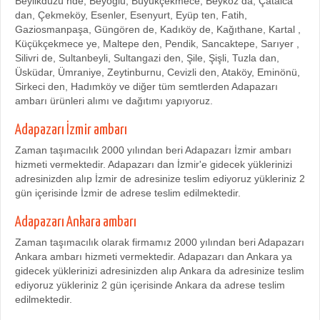
Beylikdüzü nde, Beyoğlu, Büyükçekmece, Beykoz da, Çatalca
dan, Çekmeköy, Esenler, Esenyurt, Eyüp ten, Fatih,
Gaziosmanpaşa, Güngören de, Kadıköy de, Kağıthane, Kartal ,
Küçükçekmece ye, Maltepe den, Pendik, Sancaktepe, Sarıyer ,
Silivri de, Sultanbeyli, Sultangazi den, Şile, Şişli, Tuzla dan,
Üsküdar, Ümraniye, Zeytinburnu, Cevizli den, Ataköy, Eminönü,
Sirkeci den, Hadımköy ve diğer tüm semtlerden Adapazarı
ambarı ürünleri alımı ve dağıtımı yapıyoruz.
Adapazarı İzmir ambarı
Zaman taşımacılık 2000 yılından beri Adapazarı İzmir ambarı
hizmeti vermektedir. Adapazarı dan İzmir'e gidecek yüklerinizi
adresinizden alıp İzmir de adresinize teslim ediyoruz yükleriniz 2
gün içerisinde İzmir de adrese teslim edilmektedir.
Adapazarı Ankara ambarı
Zaman taşımacılık olarak firmamız 2000 yılından beri Adapazarı
Ankara ambarı hizmeti vermektedir. Adapazarı dan Ankara ya
gidecek yüklerinizi adresinizden alıp Ankara da adresinize teslim
ediyoruz yükleriniz 2 gün içerisinde Ankara da adrese teslim
edilmektedir.