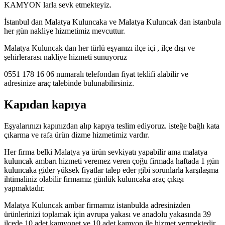
KAMYON larla sevk etmekteyiz.
İstanbul dan Malatya Kuluncaka ve Malatya Kuluncak dan istanbula
her gün nakliye hizmetimiz mevcuttur.
Malatya Kuluncak dan her türlü eşyanızı ilçe içi , ilçe dışı ve
şehirlerarası nakliye hizmeti sunuyoruz
0551 178 16 06 numaralı telefondan fiyat teklifi alabilir ve
adresinize araç talebinde bulunabilirsiniz.
Kapıdan kapıya
Eşyalarınızı kapınızdan alıp kapıya teslim ediyoruz. isteğe bağlı kata
çıkarma ve rafa ürün dizme hizmetimiz vardır.
Her firma belki Malatya ya ürün sevkiyatı yapabilir ama malatya
kuluncak ambarı hizmeti veremez veren çoğu firmada haftada 1 gün
kuluncaka gider yüksek fiyatlar talep eder gibi sorunlarla karşılaşma
ihtimaliniz olabilir firmamız günlük kuluncaka araç çıkışı
yapmaktadır.
Malatya Kuluncak ambar firmamız istanbulda adresinizden
ürünlerinizi toplamak için avrupa yakası ve anadolu yakasında 39
ilçede 10 adet kamyonet ve 10 adet kamyon ile hizmet vermektedir.