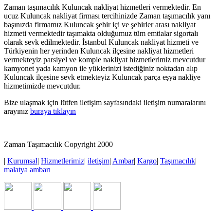
Zaman taşımacılık Kuluncak nakliyat hizmetleri vermektedir. En
ucuz Kuluncak nakliyat firması tercihinizde Zaman taşımacılık yanı
başınızda firmamız Kuluncak şehir içi ve şehirler arası nakliyat
hizmeti vermektedir taşımakta olduğumuz tüm emtialar sigortalı
olarak sevk edilmektedir. İstanbul Kuluncak nakliyat hizmeti ve
Türkiyenin her yerinden Kuluncak ilçesine nakliyat hizmetleri
vermekteyiz parsiyel ve komple nakliyat hizmetlerimiz mevcutdur
kamyonet yada kamyon ile yüklerinizi istediğiniz noktadan alıp
Kuluncak ilçesine sevk etmekteyiz Kuluncak parça eşya nakliye
hizmetimizde mevcutdur.
Bize ulaşmak için lütfen iletişim sayfasındaki iletişim numaralarını
arayınız
buraya tıklayın
Zaman Taşımacılık Copyright 2000
|
Kurumsal
|
Hizmetlerimiz
|
iletişim
|
Ambar
|
Kargo
|
Taşımacılık
|
malatya ambarı