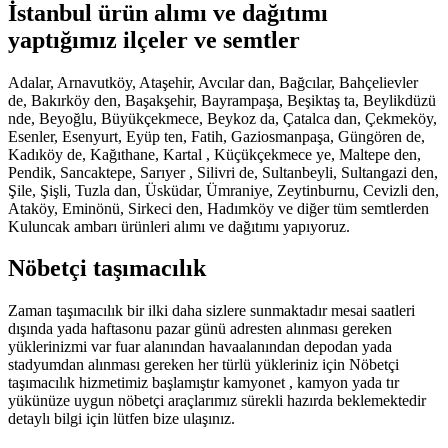
İstanbul ürün alımı ve dağıtımı
yaptığımız ilçeler ve semtler
Adalar, Arnavutköy, Ataşehir, Avcılar dan, Bağcılar, Bahçelievler
de, Bakırköy den, Başakşehir, Bayrampaşa, Beşiktaş ta, Beylikdüzü
nde, Beyoğlu, Büyükçekmece, Beykoz da, Çatalca dan, Çekmeköy,
Esenler, Esenyurt, Eyüp ten, Fatih, Gaziosmanpaşa, Güngören de,
Kadıköy de, Kağıthane, Kartal , Küçükçekmece ye, Maltepe den,
Pendik, Sancaktepe, Sarıyer , Silivri de, Sultanbeyli, Sultangazi den,
Şile, Şişli, Tuzla dan, Üsküdar, Ümraniye, Zeytinburnu, Cevizli den,
Ataköy, Eminönü, Sirkeci den, Hadımköy ve diğer tüm semtlerden
Kuluncak ambarı ürünleri alımı ve dağıtımı yapıyoruz.
Nöbetçi taşımacılık
Zaman taşımacılık bir ilki daha sizlere sunmaktadır mesai saatleri
dışında yada haftasonu pazar günü adresten alınması gereken
yüklerinizmi var fuar alanından havaalanından depodan yada
stadyumdan alınması gereken her türlü yükleriniz için Nöbetçi
taşımacılık hizmetimiz başlamıştır kamyonet , kamyon yada tır
yükünüze uygun nöbetçi araçlarımız sürekli hazırda beklemektedir
detaylı bilgi için lütfen bize ulaşınız.