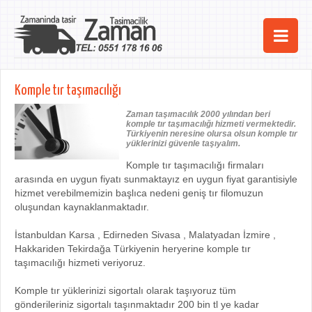
Ana Sayfa
Komple tır taşımacılığı
Şehirler
Zaman taşımacılık 2000 yılından beri
komple tır taşımacılığı hizmeti vermektedir.
Hizmetlerimiz
Türkiyenin neresine olursa olsun komple tır
yüklerinizi güvenle taşıyalım.
Kurumsal
Komple tır taşımacılığı firmaları
arasında en uygun fiyatı sunmaktayız en uygun fiyat garantisiyle
iletişim
hizmet verebilmemizin başlıca nedeni geniş tır filomuzun
oluşundan kaynaklanmaktadır.
İstanbuldan Karsa , Edirneden Sivasa , Malatyadan İzmire ,
Hakkariden Tekirdağa Türkiyenin heryerine komple tır
taşımacılığı hizmeti veriyoruz.
Komple tır yüklerinizi sigortalı olarak taşıyoruz tüm
gönderileriniz sigortalı taşınmaktadır 200 bin tl ye kadar